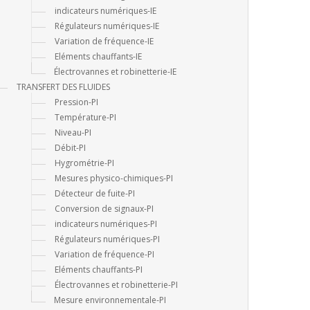
indicateurs numériques-IE
Régulateurs numériques-IE
Variation de fréquence-IE
Eléments chauffants-IE
Électrovannes et robinetterie-IE
TRANSFERT DES FLUIDES
Pression-PI
Température-PI
Niveau-PI
Débit-PI
Hygrométrie-PI
Mesures physico-chimiques-PI
Détecteur de fuite-PI
Conversion de signaux-PI
indicateurs numériques-PI
Régulateurs numériques-PI
Variation de fréquence-PI
Eléments chauffants-PI
Électrovannes et robinetterie-PI
Mesure environnementale-PI