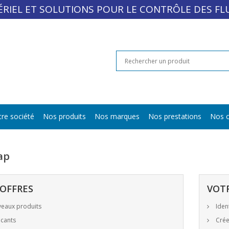
RIEL ET SOLUTIONS POUR LE CONTRÔLE DES FL
re société
Nos produits
Nos marques
Nos prestations
Nos c
ap
OFFRES
VOT
eaux produits
Ident
cants
Crée