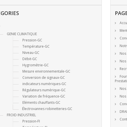
GORIES
PAG
Accu
Ment
GENIE CLIMATIQUE
Cond
Pression-GC
Notr
Température-GC
Niveau-GC
Nos 
Débit-GC
Nos 
Hygrométrie-GC
Recr
Mesure environnementale-GC
Four
Conversion de signaux-GC
Prestat
indicateurs numériques-GC
Nos 
Régulateurs numérique-GC
Variation de fréquence-GC
Nos 
Eléments chauffants-GC
Cond
Électrovannes robinetteries-GC
DRA
FROID INDUSTRIEL
Cont
Pression-FI