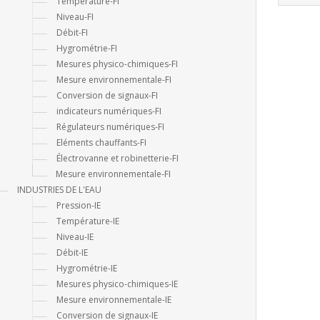
Température-FI
Niveau-FI
Débit-FI
Hygrométrie-FI
Mesures physico-chimiques-FI
Mesure environnementale-FI
Conversion de signaux-FI
indicateurs numériques-FI
Régulateurs numériques-FI
Eléments chauffants-FI
Électrovanne et robinetterie-FI
Mesure environnementale-FI
INDUSTRIES DE L'EAU
Pression-IE
Température-IE
Niveau-IE
Débit-IE
Hygrométrie-IE
Mesures physico-chimiques-IE
Mesure environnementale-IE
Conversion de signaux-IE