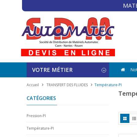
MATÉ
VOTRE MÉTIER
Not
Accueil
TRANSFERT DES FLUIDES
Température-PI
Tempé
CATÉGORIES
Pression-PI
Température-PI