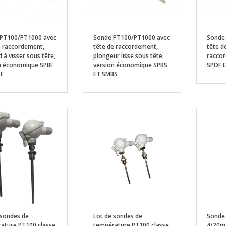
PT100/PT1000 avec
Sonde PT100/PT1000 avec
Sonde
e raccordement,
tête de raccordement,
tête d
 à visser sous tête,
plongeur lisse sous tête,
raccor
n économique SPBF
version économique SPBS
SPDF 
BF
ET SMBS
 sondes de
Lot de sondes de
Sonde 
ature PT100 classe
température PT100 classe
4/20mA