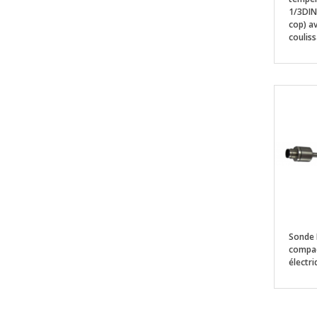
1/3DIN
cop) a
coulis
Sonde
compac
électr