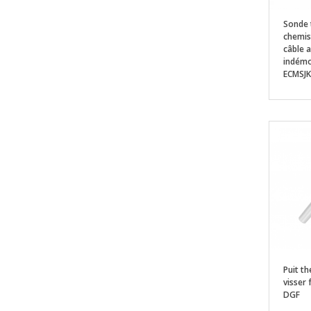
Sonde 
chemis
câble 
indémo
ECMSJ
Puit t
visser
DGF