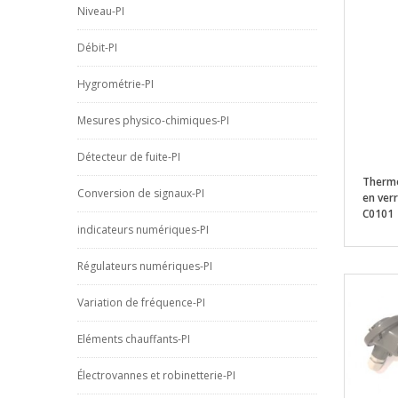
Niveau-PI
Débit-PI
Hygrométrie-PI
Mesures physico-chimiques-PI
Détecteur de fuite-PI
Thermo
Conversion de signaux-PI
en verr
C0101
indicateurs numériques-PI
Régulateurs numériques-PI
Variation de fréquence-PI
Eléments chauffants-PI
Électrovannes et robinetterie-PI