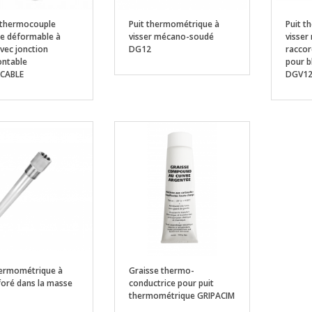
thermocouple
Puit thermométrique à
Puit t
e déformable à
visser mécano-soudé
visser
avec jonction
DG12
raccor
ntable
pour b
KCABLE
DGV1
hermométrique à
Graisse thermo-
 foré dans la masse
conductrice pour puit
thermométrique GRIPACIM