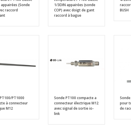
 appairées (Sonde
1/3DIN appairées (sonde
raccor
vec raccord
COP) avec doigt de gant
BUSH
sant
raccord à bague
 PT100/PT1000
Sonde PT100 compacte a
Sonde 
te à connecteur
connecteur électrique M12
pour t
ique M12
avec signal de sortie io-
de ra
link