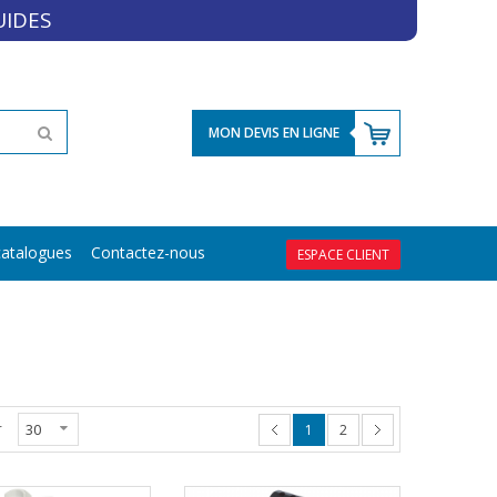
UIDES
MON DEVIS EN LIGNE
atalogues
Contactez-nous
ESPACE CLIENT
r
1
2