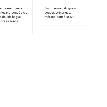
hermométrique à
Puit thermométrique à
 mécano-soudé avec
souder, cylindrique,
d double bague
mécano-soudé DGS12
locage sonde
2