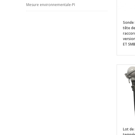
Mesure environnementale-PI
Sonde 
tête d
raccord
versio
ET SM
Lot de
tempér