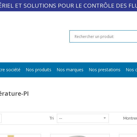
RIEL ET SOLUTIONS POUR LE CONTRÔLE DES FL
re société
Nos produits
Nos marques
Nos prestations
Nos c
rature-PI
Tri
Montre