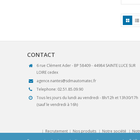
CONTACT
6 rue Clément Ader - BP 58409 - 44984 SAINTE LUCE SUR
LOIRE cedex
agence.nantes@sdmautomatec.fr
Telephone: 02.51.85.09.90
Tous les jours du lundi au vendredi - 8h/12h et 13h30/17h
(sauf le vendredi à 16h)
Recrutement
Nos produits
Notre société
Notr