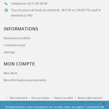
Telephone: 02.51.85.09.90
Tous les jours du lundi au vendredi - 8h/12h et 13h30/17h (sauf le
vendredi à 16h)
INFORMATIONS
Nouveaux produits
Contactez-nous
sitemap
MON COMPTE
Mes devis
Mes informations personnelles
Recrutement
Nos produits
Notre société
Notre laboratoire
Demande de devis en ligne
Nous contacter
Nos catalogues
Conditions générales de vente
Mentions légales
En poursuivant votre navigation sur ce site, vous acceptez l'utilisation de