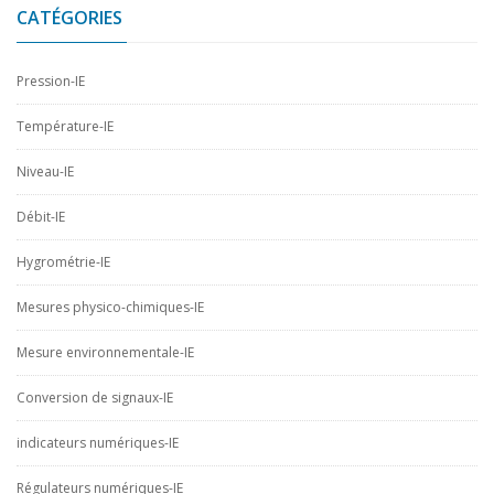
CATÉGORIES
Pression-IE
Température-IE
Niveau-IE
Débit-IE
Hygrométrie-IE
Mesures physico-chimiques-IE
Mesure environnementale-IE
Conversion de signaux-IE
indicateurs numériques-IE
Régulateurs numériques-IE