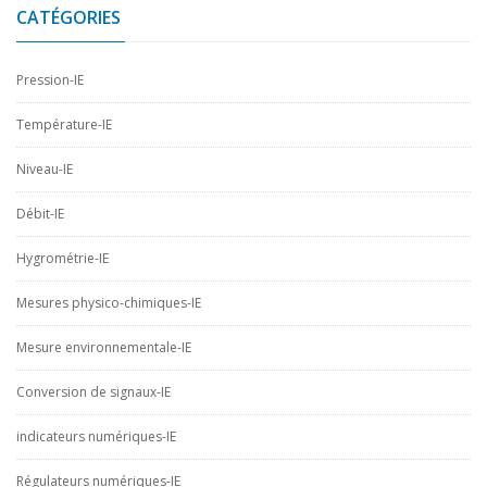
CATÉGORIES
Pression-IE
Température-IE
Niveau-IE
Débit-IE
Hygrométrie-IE
Mesures physico-chimiques-IE
Mesure environnementale-IE
Conversion de signaux-IE
indicateurs numériques-IE
Régulateurs numériques-IE