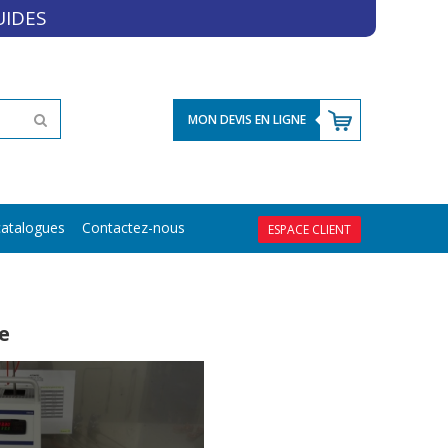
UIDES
MON DEVIS EN LIGNE
atalogues
Contactez-nous
ESPACE CLIENT
e