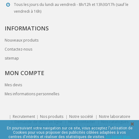
Tous les jours du lundi au vendredi - 8h/12h et 13h30/17h (sauf le
vendredi à 16h)
INFORMATIONS
Nouveaux produits
Contactez-nous
sitemap
MON COMPTE
Mes devis
Mes informations personnelles
Recrutement
Nos produits
Notre société
Notre laboratoire
Demande de devis en ligne
Nous contacter
Nos catalogues
Conditions générales de vente
Mentions légales
En poursuivant votre navigation sur ce site, vous acceptez l'utilisation de
Cookies pour vous proposer des publicités ciblées adaptées à vos
centres d'intérêts et réaliser des statistiques de visites.
En savoir plus.