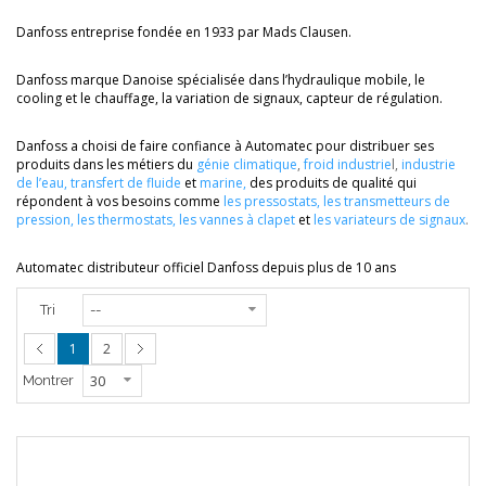
Danfoss entreprise fondée en 1933 par Mads Clausen.
Danfoss marque Danoise spécialisée dans l’hydraulique mobile, le
cooling et le chauffage, la variation de signaux, capteur de régulation.
Danfoss a choisi de faire confiance à Automatec pour distribuer ses
produits dans les métiers du
génie climatique
,
froid industrie
l
,
industrie
de l’eau
,
transfert de fluide
et
marine
,
des produits de qualité qui
répondent à vos besoins comme
les pressostats
,
les transmetteurs de
pression
,
les thermostats
,
les vannes à clapet
et
les variateurs de signaux
.
Automatec distributeur officiel Danfoss depuis plus de 10 ans
Tri
1
2
Montrer