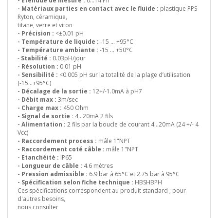
- Etendue de mesure :
0…14 Ph
- Matériaux parties en contact avec le fluide :
plastique PPS
Ryton, céramique,
titane, verre et viton
- Précision :
<±0.01 pH
- Température de liquide :
-15 … +95°C
- Température ambiante :
-15 … +50°C
-
Stabilité :
0.03pH/jour
- Résolution :
0.01 pH
- Sensibilité :
<0.005 pH sur la totalité de la plage d’utilisation
(-15…+95°C)
- Décalage de la sortie :
12+/-1.0mA à pH7
- Débit max :
3m/sec
- Charge max :
450 Ohm
- Signal de sortie :
4…20mA 2 fils
- Alimentation :
2 fils par la boucle de courant 4…20mA (24 +/- 4
Vcc)
- Raccordement process :
mâle 1"NPT
- Raccordement coté câble :
mâle 1"NPT
- Etanchéité :
IP65
- Longueur de câble :
4.6 mètres
- Pression admissible :
6.9 bar à 65°C et 2.75 bar à 95°C
- Spécification selon fiche technique :
HBSHBPH
Ces spécifications correspondent au produit standard ; pour
d'autres besoins,
nous consulter