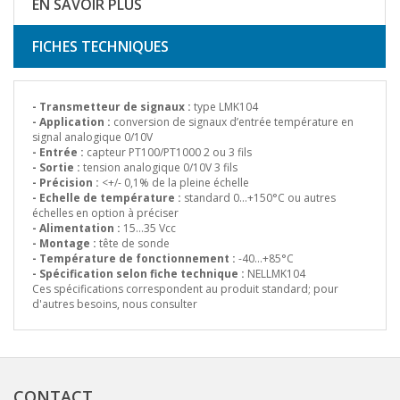
EN SAVOIR PLUS
FICHES TECHNIQUES
- Transmetteur de signaux :
type LMK104
- Application :
conversion de signaux d’entrée température en
signal analogique 0/10V
- Entrée :
capteur PT100/PT1000 2 ou 3 fils
- Sortie :
tension analogique 0/10V 3 fils
- Précision :
<+/- 0,1% de la pleine échelle
- Echelle de température :
standard 0…+150°C ou autres
échelles en option à préciser
- Alimentation :
15…35 Vcc
- Montage :
tête de sonde
- Température de fonctionnement :
-40…+85°C
- Spécification selon fiche technique :
NELLMK104
Ces spécifications correspondent au produit standard; pour
d'autres besoins, nous consulter
CONTACT