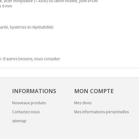
, acier inoxydable (1.4305) ou laiton nickelé, joint EPDM
 ± 6 mm
té, hystérisis et répétabilité)
r d'autres besoins, nous consulter
INFORMATIONS
MON COMPTE
Nouveaux produits
Mes devis
Contactez-nous
Mes informations personnelles
sitemap