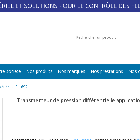
RIEL ET SOLUTIONS POUR LE CONTRÔLE DES FL
re société
Nos produits
Nos marques
Nos prestations
Nos c
 générale PL-692
Transmetteur de pression différentielle applicati