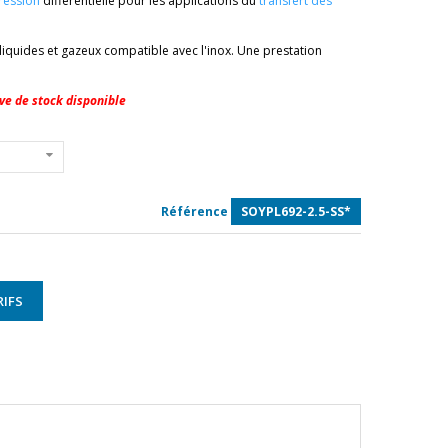
ression
différentielle pour les applications du
transfert des
s liquides et gazeux compatible avec l'inox. Une prestation
ve de stock disponible
Référence
SOYPL692-2.5-SS*
IFS