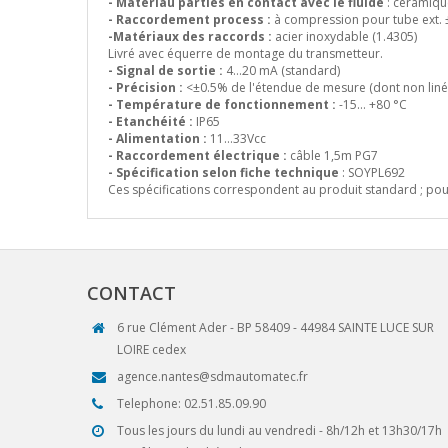
- Matériau parties en contact avec le fluide
: céramique
- Raccordement process :
à compression pour tube ext.
-Matériaux des raccords :
acier inoxydable (1.4305)
Livré avec équerre de montage du transmetteur.
- Signal de sortie :
4…20 mA (standard)
- Précision :
<±0.5% de l'étendue de mesure (dont non linéari
- Température de fonctionnement :
-15… +80 °C
- Etanchéité :
IP65
- Alimentation :
11…33Vcc
- Raccordement électrique :
câble 1,5m PG7
- Spécification selon fiche technique
: SOYPL692
Ces spécifications correspondent au produit standard ; pou
CONTACT
6 rue Clément Ader - BP 58409 - 44984 SAINTE LUCE SUR
LOIRE cedex
agence.nantes@sdmautomatec.fr
Telephone: 02.51.85.09.90
Tous les jours du lundi au vendredi - 8h/12h et 13h30/17h