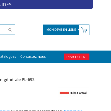
UIDES
MON DEVIS EN LIGNE
atalogues
Contactez-nous
ESPACE CLIENT
on générale PL-692