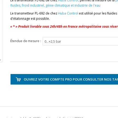
Le transmetteur PL-692 de chez
Huba Control,
permet la mesure de la
p
fluides
,
froid industriel
,
génie climatique
et i
ndustrie de l'eau
Le transmetteur PL-692 de chez
Huba Control
est utilisé pour les fluide
d'étalonnage est possible.
« * » Produit livrable sous 24h/48h en France métropolitaine sous réser
Étendue de mesure :
OUVREZ VOTRE COMPTE PRO POUR CONSULTER NOS TAR