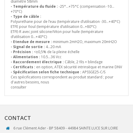
diamètre 58mm
- Température du fluide :
-25°…+75°C (compensation -10…
+70°C)
- Type de câble :
Polyurethane pour de l’eau (température d’utilisation -30…+40°C)
ETFE pour fioul (température d’utilisation 0…+80°C)
ETFE-R avec joint silicone/Viton pour huile (température
d’utilisation 0…+40°C)
- Etendue de mesure :
minimum 2mH2O, maximum 20mH2O
- Signal de sortie :
4…20 mA
- Précision :
<±0,5% de la pleine échelle
- Alimentation :
10.5…36 Vcc
- Raccordement électrique :
Câble, 2 fils + blindage
- Certificats :
en option, ATEX sécurité intrinsèque et marine DNV
- Spécification selon fiche technique :
APSSGE25-C/S
Ces spécifications correspondent au produit standard ; pour
d'autres besoins, nous
consulter
CONTACT
6 rue Clément Ader - BP 58409 - 44984 SAINTE LUCE SUR LOIRE