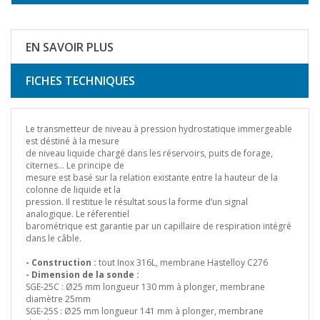
TARIFS
EN SAVOIR PLUS
FICHES TECHNIQUES
Le transmetteur de niveau à pression hydrostatique immergeable
est déstiné à la mesure
de niveau liquide chargé dans les réservoirs, puits de forage,
citernes… Le principe de
mesure est basé sur la relation existante entre la hauteur de la
colonne de liquide et la
pression. Il restitue le résultat sous la forme d’un signal
analogique. Le réferentiel
barométrique est garantie par un capillaire de respiration intégré
dans le câble.
- Construction :
tout Inox 316L, membrane Hastelloy C276
- Dimension de la sonde :
SGE-25C : Ø25 mm longueur 130 mm à plonger, membrane
diamètre 25mm
SGE-25S : Ø25 mm longueur 141 mm à plonger, membrane