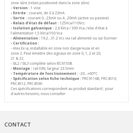
zone sûre (relais positionné dans la zone sûre)
- Version :
1 voie
- Entrée :
courant, de 0 à 23mA
- Sortie :
courant 0…23mA ou 4…20mA (active ou passive)
- Relais d’état de défaut :
125Vca/110Vcc
- Isolation galvanique :
2,6 kVca / 300 Vca, relai d'état à
l'alimentation 1,5 kVca/150 Vca
- Alimentation :
19.2…31.2 Vcc via rail alimenté ou sur bornier
- Certification :
- Atex Ex ia, installable en zone non dangereuse et en
zone 2. Peut émettre des signaux en zone 0, 1, 2 et 20,
21 & 22.
- SIL2 / SIL3 complète selon IEC61508
- Montage :
rail DIN, largeur 23.5mm
- Température de fonctionnement :
-20…+60°C
- Spécification selon fiche technique :
PRC9116B, PRC4510,
PRC4512, PRC4590
Ces spécifications correspondent au produit standard ; pour
d'autres besoins, nous consulter
CONTACT