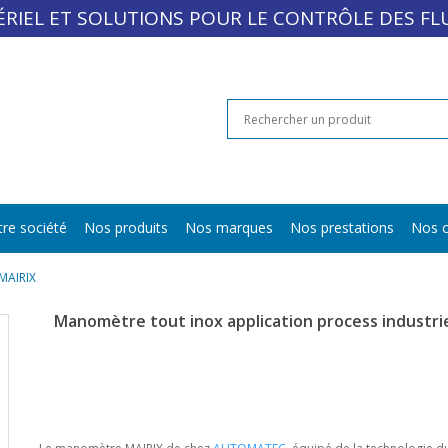
RIEL ET SOLUTIONS POUR LE CONTRÔLE DES FL
re société
Nos produits
Nos marques
Nos prestations
Nos c
 MAIRIX
Manomètre tout inox application process industri