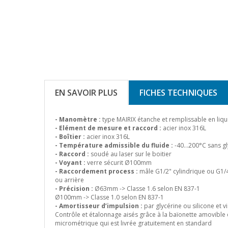
EN SAVOIR PLUS
FICHES TECHNIQUES
- Manomètre :
type MAIRIX étanche et remplissable en liq
- Elément de mesure et raccord :
acier inox 316L
- Boîtier :
acier inox 316L
- Température admissible du fluide :
-40…200°C sans gly
- Raccord :
soudé au laser sur le boitier
- Voyant :
verre sécurit Ø100mm
- Raccordement process :
mâle G1/2" cylindrique ou G1/4"
ou arrière
- Précision :
Ø63mm -> Classe 1.6 selon EN 837-1
Ø100mm -> Classe 1.0 selon EN 837-1
- Amortisseur d’impulsion :
par glycérine ou silicone et vi
Contrôle et étalonnage aisés grâce à la baïonette amovible et
micrométrique qui est livrée gratuitement en standard