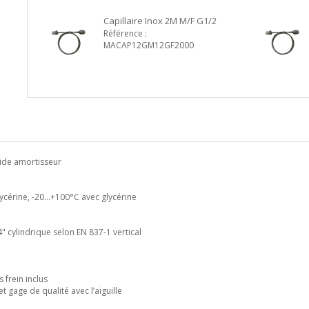
Capillaire Inox 2M M/F G1/2
Référence :
MACAP12GM12GF2000
uide amortisseur
cérine, -20…+100°C avec glycérine
 cylindrique selon EN 837-1 vertical
s frein inclus
 gage de qualité avec l’aiguille