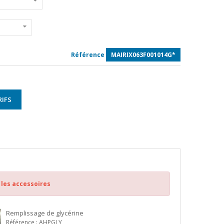
Référence
MAIRIX063F001014G*
IFS
 les accessoires
Remplissage de glycérine
Référence : AHPGLY