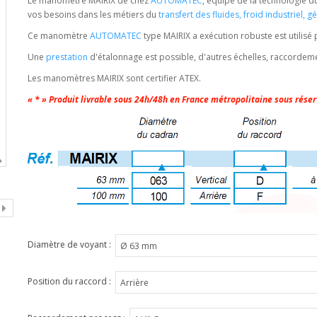
Le manomètre MAIRIX de chez
AUTOMATEC
,
équipé de la technologie du
vos besoins dans les métiers du
transfert des fluides
,
froid industriel
,
gé
Ce manomètre
AUTOMATEC
type MAIRIX
a exécution robuste est utilisé 
Une
prestation
d'étalonnage est possible, d'autres échelles, raccorde
Les manomètres MAIRIX sont certifier ATEX.
« * » Produit livrable sous 24h/48h en France métropolitaine sous réser
Diamètre de voyant :
Position du raccord :