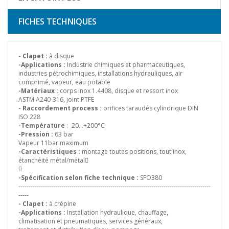
FICHES TECHNIQUES
- Clapet :
à disque
-Applications :
Industrie chimiques et pharmaceutiques,
industries pétrochimiques, installations hydrauliques, air
comprimé, vapeur, eau potable
-Matériaux :
corps inox 1.4408, disque et ressort inox
ASTM A240-316, joint PTFE
- Raccordement process :
orifices taraudés cylindrique DIN
ISO 228
-Température
: -20…+200°C
-Pression :
63 bar
Vapeur 11bar maximum
-Caractéristiques :
montage toutes positions, tout inox,
étanchéité métal/métal

-Spécification selon fiche technique :
SFO380
----------------------------------------------------------------------------------------------
-----
- Clapet :
à crépine
-Applications :
Installation hydraulique, chauffage,
climatisation et pneumatiques, services généraux,