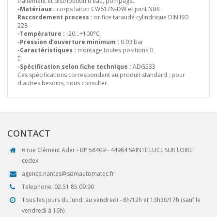
traitement et distribution d’eau, pompage.
-Matériaux :
corps laiton CW617N-DW et joint NBR
Raccordement process :
orifice taraudé cylindrique DIN ISO
228
-Température :
-20…+100°C
-Pression d’ouverture minimum :
0.03 bar
-Caractéristiques :
montage toutes positions 

-Spécification selon fiche technique :
ADG533
Ces spécifications correspondent au produit standard ; pour
d'autres besoins, nous consulter
CONTACT
6 rue Clément Ader - BP 58409 - 44984 SAINTE LUCE SUR LOIRE
cedex
agence.nantes@sdmautomatec.fr
Telephone: 02.51.85.09.90
Tous les jours du lundi au vendredi - 8h/12h et 13h30/17h (sauf le
vendredi à 16h)