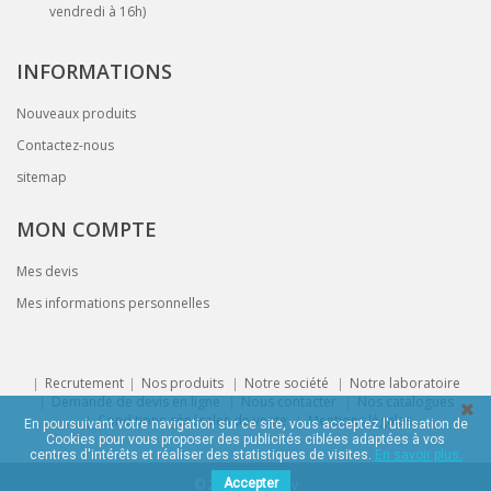
vendredi à 16h)
INFORMATIONS
Nouveaux produits
Contactez-nous
sitemap
MON COMPTE
Mes devis
Mes informations personnelles
Recrutement
Nos produits
Notre société
Notre laboratoire
Demande de devis en ligne
Nous contacter
Nos catalogues
Conditions générales de vente
Mentions légales
En poursuivant votre navigation sur ce site, vous acceptez l'utilisation de
Cookies pour vous proposer des publicités ciblées adaptées à vos
centres d'intérêts et réaliser des statistiques de visites.
En savoir plus.
© 2015
Accepter
K@gency