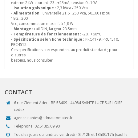
externe 24V), courant -23…+23mA, tension 0…10V
- Isolation galvanique :
2,3 kVca / 250 Vca
- Alimentation :
universelle 21,6...253 Vca, 50...60 Hz ou
19,2...300
Vcc, consommation max inf. à 1,8 W
- Montage :
rail DIN, largeur 23.5mm
- Température de fonctionnement :
-20…+60°C
- Spécification selon fiche technique :
PRC4179, PRC4510,
PRC4512
Ces spécifications correspondent au produit standard ; pour
d'autres
besoins, nous consulter
CONTACT
6 rue Clément Ader - BP 58409 - 44984 SAINTE LUCE SUR LOIRE
cedex
agence.nantes@sdmautomatec.fr
Telephone: 02.51.85.09.90
Tous les jours du lundi au vendredi - 8h/12h et 13h30/17h (sauf le