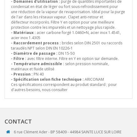
- Domaines d'utilisation :
purge de quantités importantes de
condensat en état de léger ou fort sous-refroidissement pour
une réduction de la vapeur de revaporisation. Idéal pour la purge
de l'air dans les réseaux vapeur. Clapet anti-retour et
déflecteur incorporés. Filtre Y en option pour une meilleure
protection contre les impuretés et un nettoyage plus rapide.
- Matériaux :
acier carbone forgé 1.0460+N, acier inox 1.4541,
acier inox 1.4305
- Raccordement process :
brides selon DIN 2501 ou raccords
taraudés NPT selon DIN EN 10226-1
- Diamètre de passage :
DN 15-50
- Filtre :
avec filtre interne. Filtre en Y en option sur demande.
- Température admissible :
selon pression nominale,
matériaux et fluide utilisé
- Pression :
PN 40
- Spécification selon fiche technique :
ARICONAM
Ces spécifications correspondent au produit standard ; pour
d'autres besoins, nous consulter
CONTACT
6 rue Clément Ader - BP 58409 - 44984 SAINTE LUCE SUR LOIRE